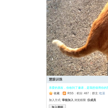
涯
小
慧眼识珠
亲爱的朋友，你收到了邀请，是我想借用你的
收藏
|
RSS
|
积分: 487
|
群主:
红豆
加入方式:
审核加入
浏览权限:
仅成员
加入群组