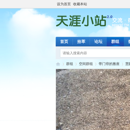
设为首页
收藏本站
首页
拾萃
论坛
群组
群组
空间群组
带门帘的雅座
慧
天
›
›
›
›