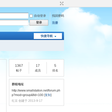
自动登录
找回密码
登录
注册
快捷导航
1367
17
5
帖子
成员
排名
群组地址
http://www.smallstation.net/forum.ph
p?mod=group&fid=100
[
复制
]
红豆 创建于 2013-9-17