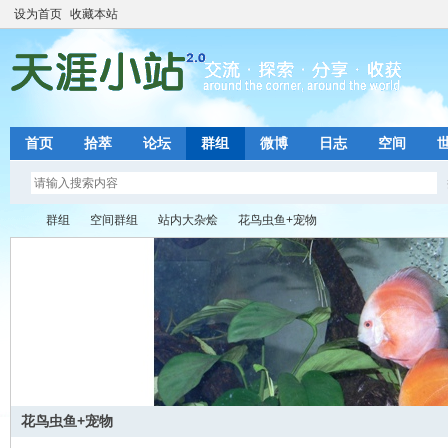
设为首页
收藏本站
首页
拾萃
论坛
群组
微博
日志
空间
群组
空间群组
站内大杂烩
花鸟虫鱼+宠物
天
›
›
›
›
花鸟虫鱼+宠物