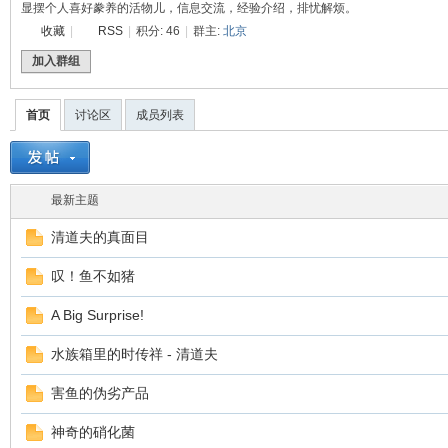
显摆个人喜好豢养的活物儿，信息交流，经验介绍，排忧解烦。
收藏
|
RSS
|
积分: 46
|
群主:
北京
涯
加入群组
首页
讨论区
成员列表
最新主题
清道夫的真面目
小
叹！鱼不如猪
A Big Surprise!
水族箱里的时传祥 - 清道夫
害鱼的伪劣产品
神奇的硝化菌