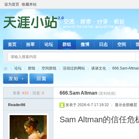
设为首页
收藏本站
首页
拾萃
论坛
群组
微博
日志
空间
论坛
群组
空间群组
活动过的网站
谈谈文化
666.Sam Altma
666.Sam Altman
查看:
410
|
回复:
0
[复制链接]
天
»
›
›
›
›
›
Reader86
发表于 2026-6-7 17:19:32
|
显示全部楼层
Sam Altman的信任