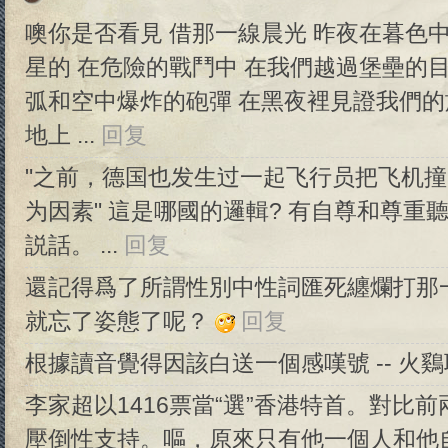
噢你是否看見 借那一線晨光 昨夜在暮色
星的 在危險的戰鬥中 在我們越過堡壘的目
弧和空中爆炸的砲彈 在黑夜裡見證我們的
地上 ...
回复
"之前，德国也发生过一起飞行员把飞机
为因素" 這是哪國的邏輯? 有自尊和尊
説話。 ...
回复
還記得爲了所謂性別中性詞匯死纏爛打那一齣嗎
就忘了姿態了呢？
回复
根據讀音覺得因該白送一個感嘆號 -- 火
李家超以1416票當“選”香港特首。對比前兩屆
壓倒性支持。嘔，原來只有他一個人和他