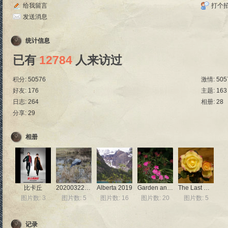
给我留言
打个
发送消息
统计信息
已有
12784
人来访过
积分:
50576
激情:
505
好友:
176
主题:
163
日志:
264
相册:
28
分享:
29
相册
比卡丘
20200322_birdsKensington
Alberta 2019
Garden and Sculptures
The Last Roses
图片数: 3
图片数: 5
图片数: 16
图片数: 20
图片数: 5
记录