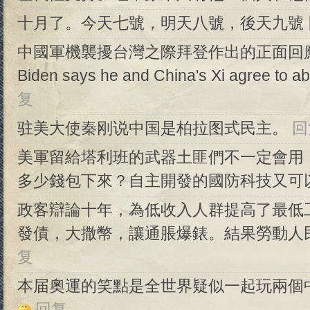
十月了。今天七號，明天八號，後天九號
中國軍機襲擾台灣之際拜登作出的正面回
Biden says he and China's Xi agree to 
复
驻美大使秦刚说中国是柏拉图式民主。
回
美軍留給塔利班的武器土匪們不一定會用
多少錢包下來？自主開發的國防科技又可
政客辯論十年，為低收入人群提高了最低
發債，大撒幣，讓通脹爆錶。結果勞動人
复
本届奧運的笑點是全世界疑似一起玩兩個中
回复