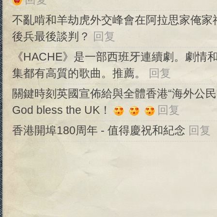
不亂啃和羊劫虎外交峰會在阿拉思家俺家
後兵最後談判？
回复
《HACHE》是一部西班牙連續劇。劇情
集都有高質的歌曲。推薦。
回复
關鍵時刻英國宣佈給與全體香港“海外公民
God bless the UK！
回复
香港開埠180周年 - 值得慶祝和紀念
回复