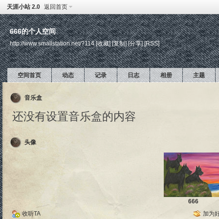
天涯小站 2.0
返回首页
666的个人空间
http://www.smallstation.net/?114
[收藏]
[复制]
[分享]
[RSS]
空间首页
动态
记录
日志
相册
主题
音乐盒
还没有设置音乐盒的内容
头像
666
收听TA
加为