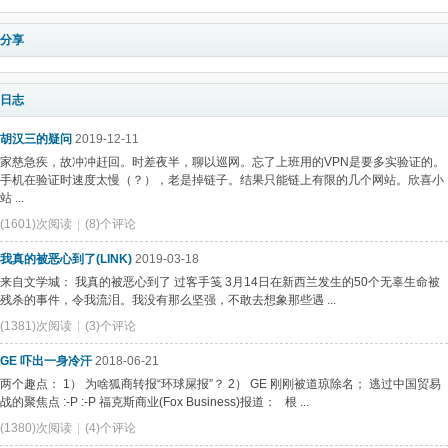
分享
日志
胡汉三的疑问
2019-12-11
家慈急疾，故冲冲赶回。时差夜半，聊以巡网。忘了上班用的VPN是要多实验证的。
手机在验证时速度太慢（？），老是掉链子。结果只能链上有限的几个网站。欣喜小
站 ...
(1601)次阅读
|
(8)个评论
我真的被恶心到了(LINK)
2019-03-18
来自文学城： 我真的被恶心到了 过客手笺 3月14日在新西兰发生的50个无辜生命被
残杀的事件，令我流泪。我没有那么坚强，不敢去想象那些遇 ...
(1381)次阅读
|
(3)个评论
GE 吓出一身冷汗
2018-06-21
两个趣点： 1） 为啥狐商转报“环球屎报”？ 2） GE 刚刚被道琼除名； 逃过中国贸易
战的聚焦点 :-P :-P 福克斯商业(Fox Business)报道： 根 ...
(1380)次阅读
|
(4)个评论