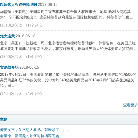
以后这人权谁来捍卫啊
2018-06-19
华盛顿（美联电）美国星期二宣布将离开联合国人权理事会，尼基·哈利大使称其
为“一个不配名的组织”。这是特朗普政府最近从国际机构撤回的。 特朗普访问联 ...
(1313)次阅读
|
(1)个评论
炮火连天
2018-06-18
北京（美国）（法新社）周二北京指责唐纳德特朗普“勒索”，并警告称，在美国总统
威胁要对中国商品征收新关税后，将实施报复，推动世界两大经济体更接近贸易战 ...
(1390)次阅读
|
(1)个评论
贸易战开场
2018-06-15
2018年6月15日，美国政府发布了加征关税的商品清单，将对从中国进口的约500亿
美元商品加征25%的关税，其中对约340亿美元商品自2018年7月6日起实施加征关
税，同 ...
(1404)次阅读
|
(4)个评论
查看更多
主题
俺要发言，又不想人看见。就酱紫了。。。
老革命，新问题：如何对待增容问题