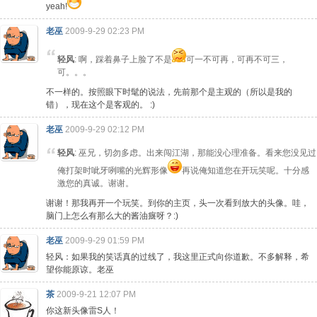
yeah!
老巫
2009-9-29 02:23 PM
轻风
: 啊，踩着鼻子上脸了不是
可一不可再，可再不可三，
可。。。
不一样的。按照眼下时髦的说法，先前那个是主观的（所以是我的
错），现在这个是客观的。 :)
老巫
2009-9-29 02:12 PM
轻风
: 巫兄，切勿多虑。出来闯江湖，那能没心理准备。看来您没见过
俺打架时呲牙咧嘴的光辉形像
再说俺知道您在开玩笑呢。十分感
激您的真诚。谢谢。
谢谢！那我再开一个玩笑。到你的主页，头一次看到放大的头像。哇，
脑门上怎么有那么大的酱油癍呀？:)
老巫
2009-9-29 01:59 PM
轻风：如果我的笑话真的过线了，我这里正式向你道歉。不多解释，希
望你能原谅。老巫
茶
2009-9-21 12:07 PM
你这新头像雷S人！