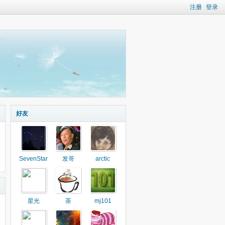
注册
登录
好友
SevenStar
发哥
arctic
星光
茶
mj101