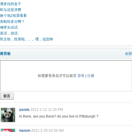
潘多拉的盒子
旺坛还是浪费
换个地2投票看看
发帖给多分啊？
俺带头试试
真话，假话。
民主啦，投票啦。。。嘿，说您呐
留言板
全部
你需要登录后才可以留言
登录
|
注册
留言
panda
2012-1-12 11:26 PM
hi there, are you there? do you live in Pittsburgh ?
hanxin
2011-2-20 03:56 AM