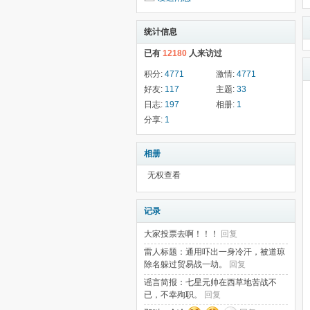
统计信息
已有
12180
人来访过
积分:
4771
激情:
4771
好友:
117
主题:
33
日志:
197
相册:
1
分享:
1
相册
无权查看
记录
大家投票去啊！！！
回复
雷人标题：通用吓出一身冷汗，被道琼
除名躲过贸易战一劫。
回复
谣言简报：七星元帅在西草地苦战不
已，不幸殉职。
回复