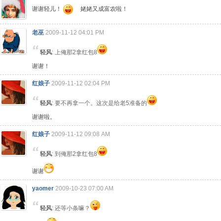
谢谢轻儿！
姥姥又成富农啦！
老巫
2009-11-12 04:01 PM
轻风
: 上俺那2拿红包8
谢谢！
红娘子
2009-11-12 02:04 PM
轻风
: 要不再拿一个。这次是给老5准备的
谢谢啦。
红娘子
2009-11-12 09:08 AM
轻风
: 到俺那2拿红包8
谢谢
yaomer
2009-10-23 07:00 AM
轻风
: 还等小条嘛？