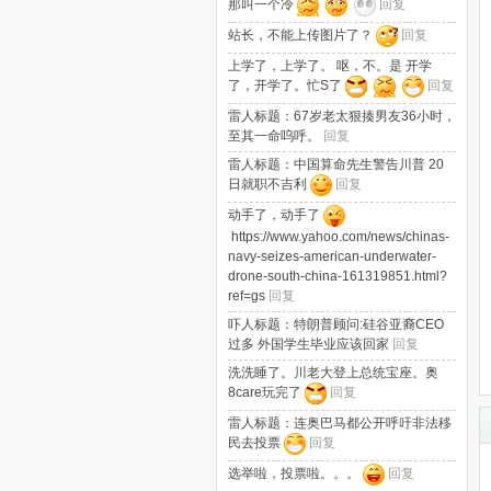
那叫一个冷
回复
站长，不能上传图片了？
回复
上学了，上学了。 呕，不。是 开学
了，开学了。忙S了
回复
雷人标题：67岁老太狠揍男友36小时，
至其一命呜呼。
回复
雷人标题：中国算命先生警告川普 20
日就职不吉利
回复
动手了，动手了
https://www.yahoo.com/news/chinas-
navy-seizes-american-underwater-
drone-south-china-161319851.html?
ref=gs
回复
吓人标题：特朗普顾问:硅谷亚裔CEO
过多 外国学生毕业应该回家
回复
洗洗睡了。川老大登上总统宝座。奥
8care玩完了
回复
雷人标题：连奥巴马都公开呼吁非法移
民去投票
回复
选举啦，投票啦。。。
回复