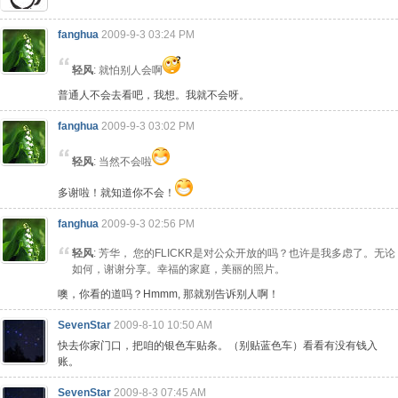
fanghua
2009-9-3 03:24 PM
轻风
: 就怕别人会啊
普通人不会去看吧，我想。我就不会呀。
fanghua
2009-9-3 03:02 PM
轻风
: 当然不会啦
多谢啦！就知道你不会！
fanghua
2009-9-3 02:56 PM
轻风
: 芳华， 您的FLICKR是对公众开放的吗？也许是我多虑了。无论
如何，谢谢分享。幸福的家庭，美丽的照片。
噢，你看的道吗？Hmmm, 那就别告诉别人啊！
SevenStar
2009-8-10 10:50 AM
快去你家门口，把咱的银色车贴条。（别贴蓝色车）看看有没有钱入
账。
SevenStar
2009-8-3 07:45 AM