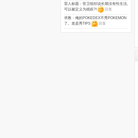
雷人标题：世卫组织说长期没有性生活,
可以被定义为残疾?!
回复
求教：俺的POKEDEX不秀POKEMON
了。老是秀TIPS
回复